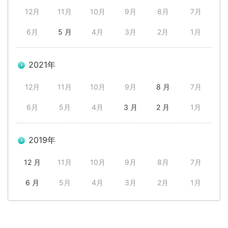
12月
11月
10月
9月
8月
7月
6月
5 月
4月
3月
2月
1月
2021年
12月
11月
10月
9月
8 月
7月
6月
5月
4月
3 月
2 月
1月
2019年
12 月
11月
10月
9月
8月
7月
6 月
5月
4月
3月
2月
1月