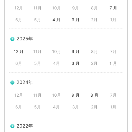
12月
11月
10月
9月
8月
7 月
6月
5月
4 月
3 月
2月
1月
2025年
12 月
11月
10月
9 月
8月
7月
6月
5月
4月
3 月
2月
1 月
2024年
12月
11月
10月
9 月
8 月
7月
6月
5月
4月
3月
2月
1月
2022年