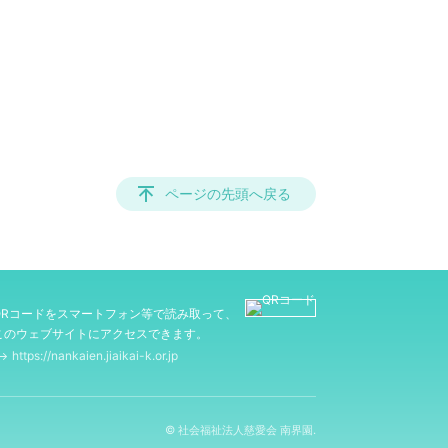
ページの先頭へ戻る
QRコードをスマートフォン等で読み取って、
このウェブサイトにアクセスできます。
https://nankaien.jiaikai-k.or.jp
© 社会福祉法人慈愛会 南界園.