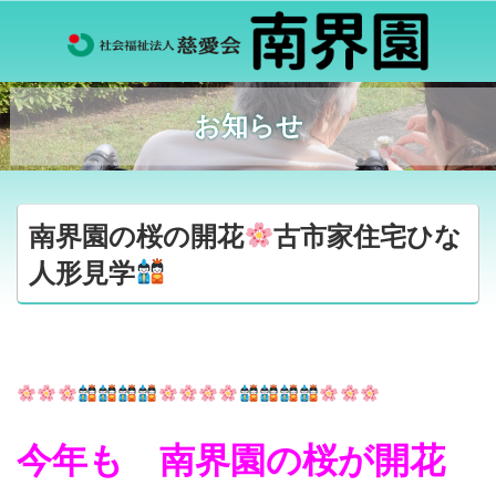
お知らせ
南界園の桜の開花
古市家住宅ひな
人形見学
今年も 南界園の桜が開花