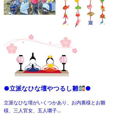
●立派なひな
壇やつるし雛
●
立派なひな壇がいくつかあり、お内裏様とお雛
様、三人官女、五人囃子…